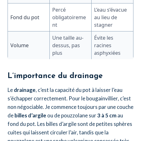
Percé
L’eau s’évacue
Fond du pot
obligatoireme
au lieu de
nt
stagner
Une taille au-
Évite les
Volume
dessus, pas
racines
plus
asphyxiées
L’importance du drainage
Le
drainage
, c’est la capacité du pot à laisser l’eau
s’échapper correctement. Pour le bougainvillier, c’est
non négociable. Je commence toujours par une couche
de
billes d’argile
ou de pouzzolane sur
3 à 5 cm
au
fond du pot. Les billes d’argile sont de petites sphères
cuites qui laissent circuler l’air, tandis que la
pouzzolane est une roche volcanique concassée très