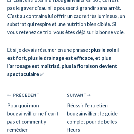
pas le gaver d’eau ni le pousser à grandir sans arrêt.
C’est au contraire lui offrir un cadre très lumineux, un
substrat qui respire et une nutrition bien ciblée. Si
vous retenez ce trio, vous êtes déjà sur la bonne voie.
Et si je devais résumer en une phrase :
plus le soleil
est fort, plus le drainage est efficace, et plus
l’arrosage est maîtrisé, plus la floraison devient
spectaculaire
✅
Navigation
PRÉCÉDENT
SUIVANT
Pourquoi mon
Réussir l’entretien
de
bougainvillier ne fleurit
bougainvillier : le guide
l’article
pas et comment y
complet pour de belles
remédier
fleurs