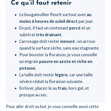
Ce qu’il faut retenir
Le bougainvillier fleurit surtout avec
au
moins 6 heures de soleil direct
par jour.
En pot, il faut un contenant
percé
et un
substrat
très drainant
.
L’arrosage doit rester
mesuré
: on arrose
quand la surface sèche, sans eau stagnante.
Pour booster la floraison, je vous conseille
un engrais
pauvre en azote et riche en
potasse
.
La taille doit rester
légère
, car une taille
sévère réduit la floraison suivante.
En hiver, placez-le au
frais
, hors gel, et
presque au sec.
Pour aller droit au but, je vous conseille aussi cette