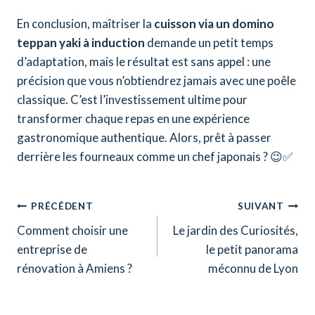
En conclusion, maîtriser la
cuisson via un domino
teppan yaki à induction
demande un petit temps
d’adaptation, mais le résultat est sans appel : une
précision que vous n’obtiendrez jamais avec une poêle
classique. C’est l’investissement ultime pour
transformer chaque repas en une expérience
gastronomique authentique. Alors, prêt à passer
derrière les fourneaux comme un chef japonais ? 😉✅
Navigation
PRÉCÉDENT
SUIVANT
Comment choisir une
Le jardin des Curiosités,
de
entreprise de
le petit panorama
l’article
rénovation à Amiens ?
méconnu de Lyon