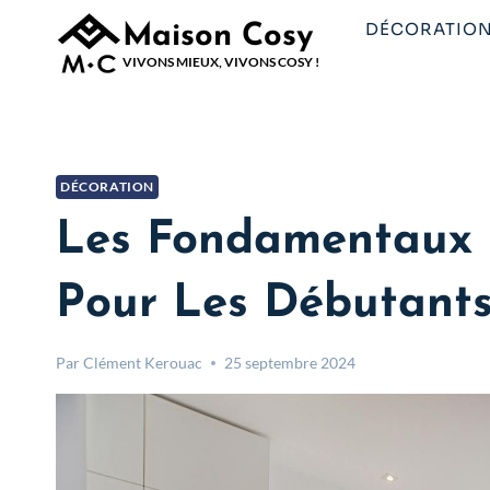
Aller
DÉCORATIO
Maison Cosy
au
VIVONS MIEUX, VIVONS COSY !
contenu
DÉCORATION
Les Fondamentaux D
Pour Les Débutant
Par
Clément Kerouac
25 septembre 2024