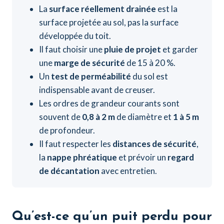
La
surface réellement drainée
est la
surface projetée au sol, pas la surface
développée du toit.
Il faut choisir une
pluie de projet
et garder
une
marge de sécurité
de 15 à 20 %.
Un
test de perméabilité
du sol est
indispensable avant de creuser.
Les ordres de grandeur courants sont
souvent de
0,8 à 2 m
de diamètre et
1 à 5 m
de profondeur.
Il faut respecter les
distances de sécurité
,
la
nappe phréatique
et prévoir un
regard
de décantation
avec entretien.
Qu’est-ce qu’un puit perdu pour